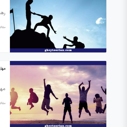
رهب
مقال
مهار
مها
مقال